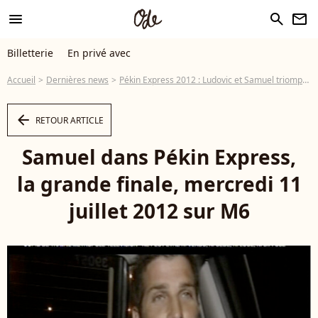
menu
search
newsletter
Billetterie
En privé avec
Accueil
Dernières news
Pékin Express 2012 : Ludovic et Samuel triomphent et remportent 100 000 euros
arrow_left
RETOUR ARTICLE
Samuel dans Pékin Express,
la grande finale, mercredi 11
juillet 2012 sur M6