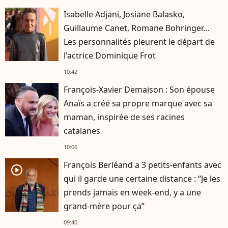
Isabelle Adjani, Josiane Balasko,
Guillaume Canet, Romane Bohringer...
Les personnalités pleurent le départ de
l'actrice Dominique Frot
10:42
François-Xavier Demaison : Son épouse
Anaïs a créé sa propre marque avec sa
maman, inspirée de ses racines
catalanes
10:06
François Berléand a 3 petits-enfants avec
player2
qui il garde une certaine distance : “Je les
prends jamais en week-end, y a une
grand-mère pour ça”
09:40