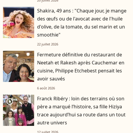
20 juillet 2026
Shakira, 49 ans : "Chaque jour, je mange
des œufs ou de l'avocat avec de l'huile
d'olive, de la tomate, du sel marin et un
smoothie"
22 juillet 2026
Fermeture définitive du restaurant de
Neetah et Rakesh après Cauchemar en
cuisine, Philippe Etchebest pensait les
avoir sauvés
6 août 2026
Franck Ribéry : loin des terrains où son
player2
père a marqué l’histoire, sa fille Hiziya
trace aujourd’hui sa route dans un tout
autre univers
12 juillet 2026