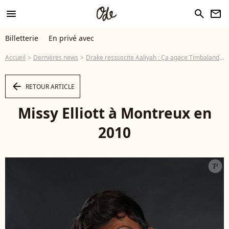
menu
search
newsletter
Billetterie
En privé avec
Accueil
Dernières news
Drake ressuscite Aaliyah : Ça agace Timbaland et Missy Elliott !
arrow_left
RETOUR ARTICLE
Missy Elliott à Montreux en
2010