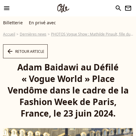
menu
search
newsletter
Billetterie
En privé avec
Accueil
Dernières news
PHOTOS Vogue Show : Mathilde Pinault, fille du milliardaire français, tout en dentelle comme une autre star hollywoodienne
arrow_left
RETOUR ARTICLE
Adam Baidawi au Défilé
« Vogue World » Place
Vendôme dans le cadre de la
Fashion Week de Paris,
France, le 23 juin 2024.