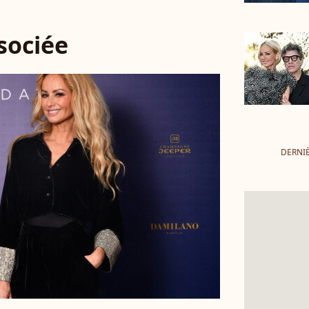
ssociée
DERNI