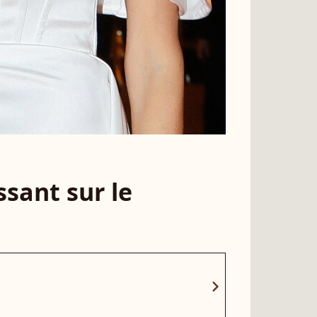
sant sur le
chevron_right