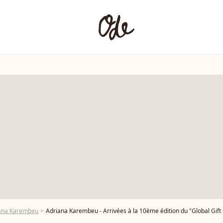
iana Karembeu
Adriana Karembeu - Arrivées à la 10ème édition du "Global Gift Gala 2022" au Four Seasons Hotel George