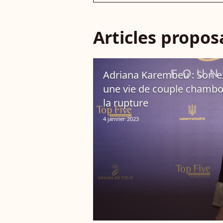
Articles propo
Adriana Karembeu : Son 
une vie de couple chambou
la rupture
4 janvier 2023