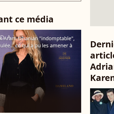
sant ce média
ex Aram Ohanian "indomptable",
Derni
lée... ce qui a pu les amener à
articl
Adri
Kare