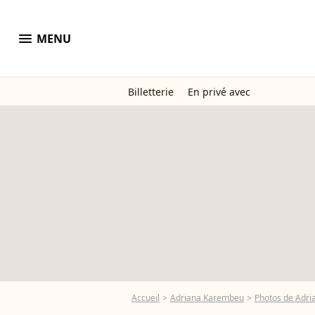
menu
MENU
Billetterie
En privé avec
Accueil
Adriana Karembeu
Photos de Adr