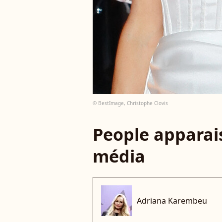
© BestImage, Christophe Clovis
People apparais
média
Adriana Karembeu