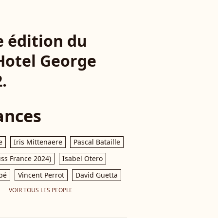
 édition du
 Hotel George
.
ances
e
Iris Mittenaere
Pascal Bataille
iss France 2024)
Isabel Otero
pé
Vincent Perrot
David Guetta
VOIR TOUS LES PEOPLE