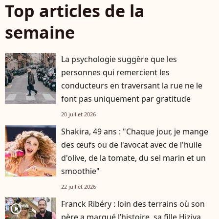
Top articles de la
semaine
La psychologie suggère que les
personnes qui remercient les
conducteurs en traversant la rue ne le
font pas uniquement par gratitude
20 juillet 2026
Shakira, 49 ans : "Chaque jour, je mange
des œufs ou de l'avocat avec de l'huile
d'olive, de la tomate, du sel marin et un
smoothie"
22 juillet 2026
Franck Ribéry : loin des terrains où son
player2
père a marqué l’histoire, sa fille Hiziya