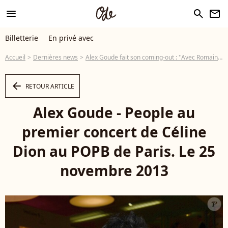
menu
search
newsletter
Billetterie
En privé avec
Accueil
Dernières news
Alex Goude fait son coming-out : ''Avec Romain, nous avons fait un enfant''
arrow_left
RETOUR ARTICLE
Alex Goude - People au
premier concert de Céline
Dion au POPB de Paris. Le 25
novembre 2013