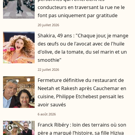
conducteurs en traversant la rue ne le
font pas uniquement par gratitude
20 juillet 2026
Shakira, 49 ans : "Chaque jour, je mange
des œufs ou de l'avocat avec de l'huile
d'olive, de la tomate, du sel marin et un
smoothie"
22 juillet 2026
Fermeture définitive du restaurant de
Neetah et Rakesh après Cauchemar en
cuisine, Philippe Etchebest pensait les
avoir sauvés
6 août 2026
Franck Ribéry : loin des terrains où son
player2
père a marqué l’histoire, sa fille Hiziya