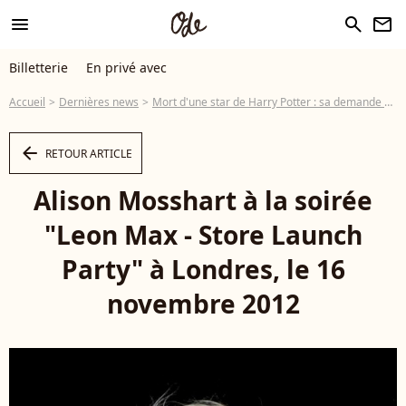
menu
search
newsletter
Billetterie
En privé avec
Accueil
Dernières news
Mort d'une star de Harry Potter : sa demande spéciale à son célèbre mari avant de mourir
arrow_left
RETOUR ARTICLE
Alison Mosshart à la soirée
"Leon Max - Store Launch
Party" à Londres, le 16
novembre 2012