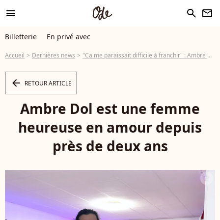
menu
search
newsletter
Billetterie
En privé avec
Accueil
Dernières news
"Ca me paraissait difficile à franchir" : Ambre Dol (Familles nombreuses) face à l'impossible, la mère de famille dévoile comment elle a réussi à aller de l'avant
arrow_left
RETOUR ARTICLE
Ambre Dol est une femme
heureuse en amour depuis
près de deux ans