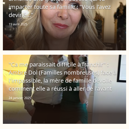
impacter toute sa famille : "Vous l’avez
deviné…"
19 avril 2025
"Ca me paraissait difficile à franchir" :
Ambre Dol (Familles nombreuses) face à
l'impossible, la mère de famille dévoile
comment elle a réussi à aller de l'avant
24 janvier 2025