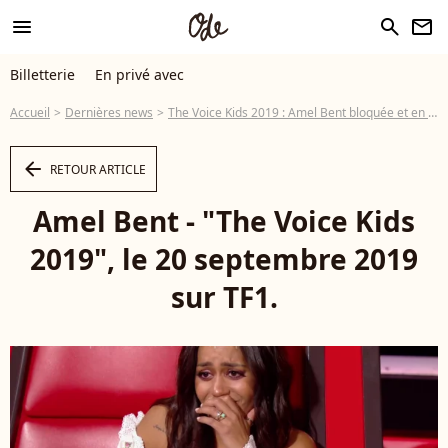
menu
search
newsletter
Billetterie
En privé avec
Accueil
Dernières news
The Voice Kids 2019 : Amel Bent bloquée et en larmes, tous les talents trouvés !
arrow_left
RETOUR ARTICLE
Amel Bent - "The Voice Kids
2019", le 20 septembre 2019
sur TF1.