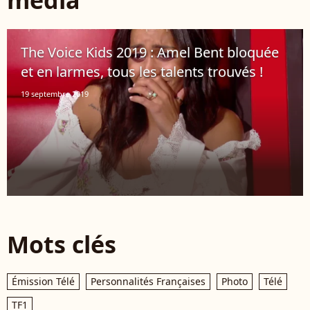
média
The Voice Kids 2019 : Amel Bent bloquée
et en larmes, tous les talents trouvés !
19 septembre 2019
Mots clés
Émission Télé
Personnalités Françaises
Photo
Télé
TF1