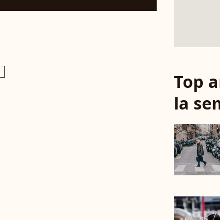
1
Top a
la se