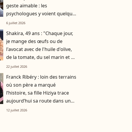
geste aimable : les
psychologues y voient quelque
chose de bien plus profond.
6 juillet 2026
Shakira, 49 ans : "Chaque jour,
je mange des œufs ou de
l'avocat avec de l'huile d'olive,
de la tomate, du sel marin et un
smoothie"
22 juillet 2026
Franck Ribéry : loin des terrains
où son père a marqué
l’histoire, sa fille Hiziya trace
aujourd’hui sa route dans un
tout autre univers
12 juillet 2026