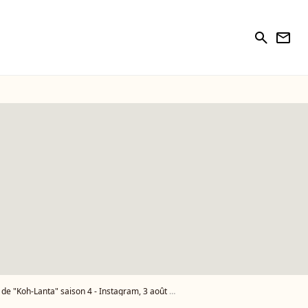
search
newsletter
Koh-Lanta" saison 4 - Instagram, 3 août 2019 - Photo