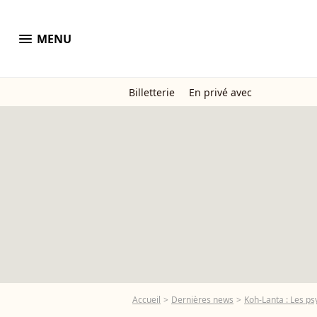
menu
MENU
Billetterie
En privé avec
Accueil
Dernières news
Koh-Lanta : Les ps