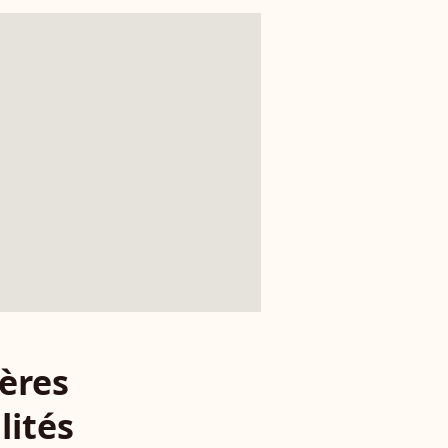
ères
lités