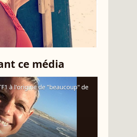
sant ce média
TF1 à l'origine de "beaucoup" de