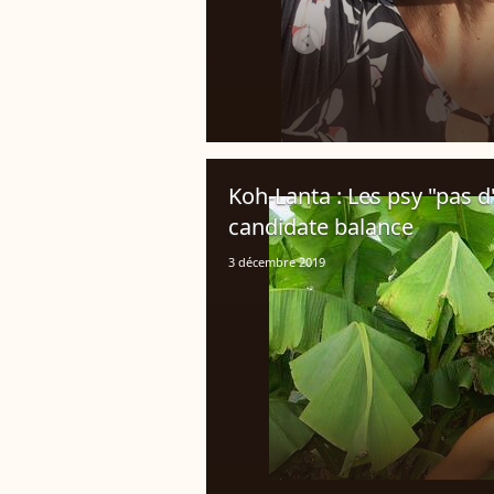
Koh-Lanta : Les psy "pas 
candidate balance
3 décembre 2019