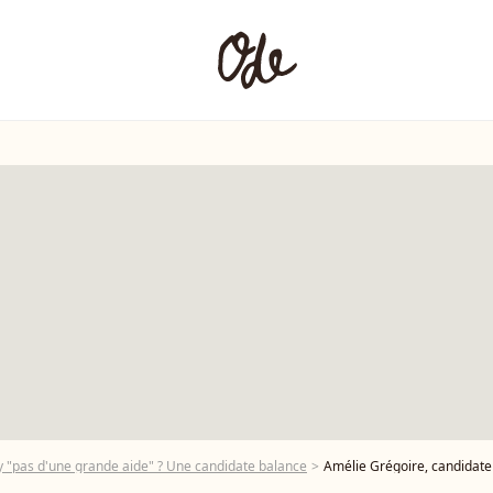
y "pas d'une grande aide" ? Une candidate balance
Amélie Grégoire, candidate de "