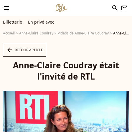
menu
search
newsletter
Billetterie
En privé avec
Accueil
Anne-Claire Coudray
Vidéos de Anne-Claire Coudray
Anne-Claire Coudray était l'invité de RTL - Vidéo
arrow_left
RETOUR ARTICLE
Anne-Claire Coudray était
l'invité de RTL