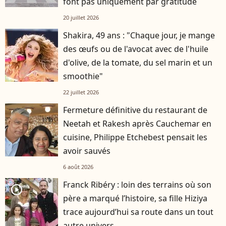
font pas uniquement par gratitude
20 juillet 2026
Shakira, 49 ans : "Chaque jour, je mange
des œufs ou de l'avocat avec de l'huile
d'olive, de la tomate, du sel marin et un
smoothie"
22 juillet 2026
Fermeture définitive du restaurant de
Neetah et Rakesh après Cauchemar en
cuisine, Philippe Etchebest pensait les
avoir sauvés
6 août 2026
Franck Ribéry : loin des terrains où son
player2
père a marqué l’histoire, sa fille Hiziya
trace aujourd’hui sa route dans un tout
autre univers