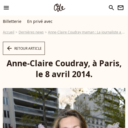
menu
search
newsletter
Billetterie
En privé avec
Accueil
Dernières news
Anne-Claire Coudray maman : La journaliste a donné naissance à une petite fille
arrow_left
RETOUR ARTICLE
Anne-Claire Coudray, à Paris,
le 8 avril 2014.