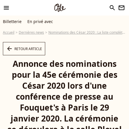
menu
search
newsletter
Billetterie
En privé avec
Accueil
Dernières news
Nominations des César 2020 : La liste complète, le plébiscite de Roman Polanski
arrow_left
RETOUR ARTICLE
Annonce des nominations
pour la 45e cérémonie des
César 2020 lors d'une
conférence de presse au
Fouquet's à Paris le 29
janvier 2020. La cérémonie