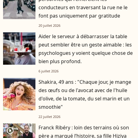
conducteurs en traversant la rue ne le
font pas uniquement par gratitude
20 juillet 2026
Aider le serveur à débarrasser la table
peut sembler être un geste aimable : les
psychologues y voient quelque chose de
bien plus profond.
6 juillet 2026
Shakira, 49 ans : "Chaque jour, je mange
des œufs ou de l'avocat avec de l'huile
d'olive, de la tomate, du sel marin et un
smoothie"
22 juillet 2026
Franck Ribéry : loin des terrains où son
player2
père a marqué l’histoire, sa fille Hiziya