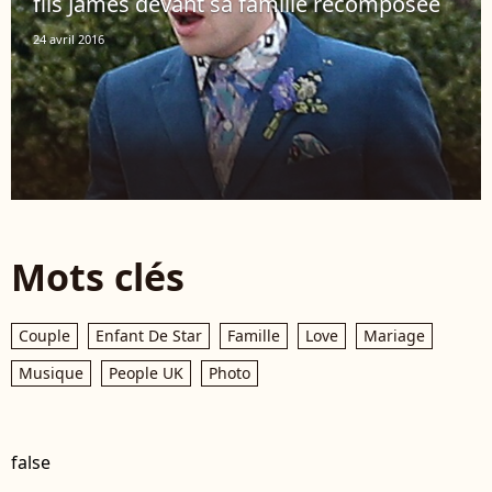
fils James devant sa famille recomposée
24 avril 2016
Mots clés
Couple
Enfant De Star
Famille
Love
Mariage
Musique
People UK
Photo
false