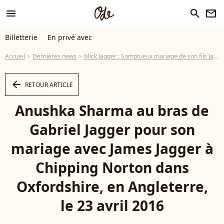
menu
search
newsletter
Billetterie
En privé avec
Accueil
Dernières news
Mick Jagger : Somptueux mariage de son fils James devant sa famille recomposée
arrow_left
RETOUR ARTICLE
Anushka Sharma au bras de
Gabriel Jagger pour son
mariage avec James Jagger à
Chipping Norton dans
Oxfordshire, en Angleterre,
le 23 avril 2016