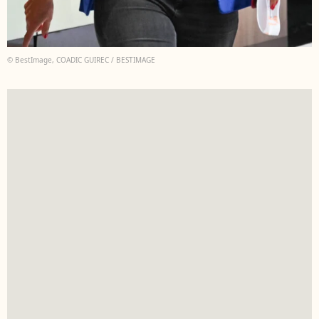
© BestImage, COADIC GUIREC / BESTIMAGE