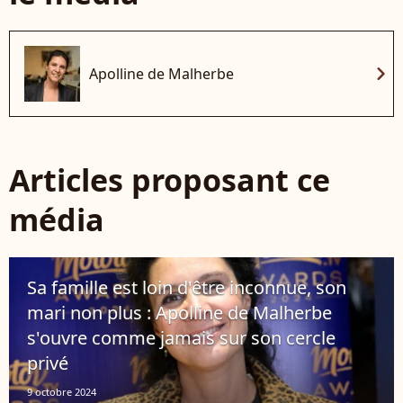
chevron_right
Apolline de Malherbe
Articles proposant ce
média
Sa famille est loin d'être inconnue, son
mari non plus : Apolline de Malherbe
s'ouvre comme jamais sur son cercle
privé
9 octobre 2024