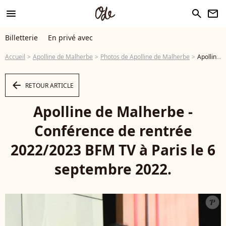
menu
search
newsletter
Billetterie
En privé avec
Accueil
Apolline de Malherbe
Photos de Apolline de Malherbe
Apolline de Malherbe - Conférence de rentrée 2022/2023 BFM TV à Paris le 6 septembre 2022. © Coadic Guirec/Bestimage - Photo
arrow_left
RETOUR ARTICLE
Apolline de Malherbe -
Conférence de rentrée
2022/2023 BFM TV à Paris le 6
septembre 2022.