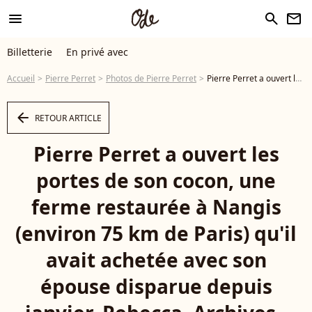
menu
search
newsletter
Billetterie
En privé avec
Accueil
Pierre Perret
Photos de Pierre Perret
Pierre Perret a ouvert les portes de son cocon, une ferme restaurée à Nangis (environ 75 km de Paris) qu'il avait achetée avec son épouse disparue depuis janvier, Rebecca. Archives - En France, à Nangis, Pierre Perret et sa femme Rebecca chez eux Michel Marizy via Bestimage - Photo
arrow_left
RETOUR ARTICLE
Pierre Perret a ouvert les
portes de son cocon, une
ferme restaurée à Nangis
(environ 75 km de Paris) qu'il
avait achetée avec son
épouse disparue depuis