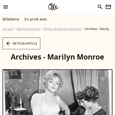
menu
search
newsletter
Billetterie
En privé avec
Accueil
Marilyn Monroe
Photos de Marilyn Monroe
Archives - Marilyn Monroe - Photo
arrow_left
RETOUR ARTICLE
Archives - Marilyn Monroe