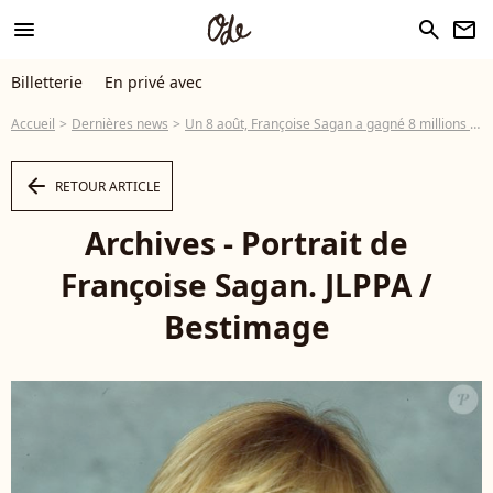
menu
search
newsletter
Billetterie
En privé avec
Accueil
Dernières news
Un 8 août, Françoise Sagan a gagné 8 millions sur le 8 au casino et s'est acheté un manoir de 8 hectares avec ses gains
arrow_left
RETOUR ARTICLE
Archives - Portrait de
Françoise Sagan. JLPPA /
Bestimage