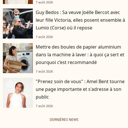
7 août 2026
Guy Bedos : Sa veuve Joëlle Bercot avec
leur fille Victoria, elles posent ensemble à
Lumio (Corse) où il repose
7 août 2026
Mettre des boules de papier aluminium
dans la machine à laver : à quoi ça sert et
pourquoi c’est recommandé
7 août 2026
"Prenez soin de vous" : Amel Bent tourne
player2
une page importante et s'adresse à son
public
7 août 2026
DERNIÈRES NEWS