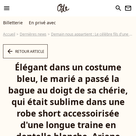
menu
search
newsletter
Billetterie
En privé avec
Accueil
Dernières news
Demain nous appartient : Le célèbre fils d'une star de la série s'est marié, photos de son union avec une belle mannequin
arrow_left
RETOUR ARTICLE
Élégant dans un costume
bleu, le marié a passé la
bague au doigt de sa chérie,
qui était sublime dans une
robe short accessoirisée
d'une longue traine en