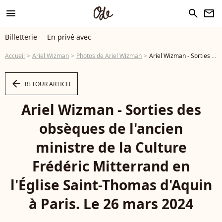
menu
search
newsletter
Billetterie
En privé avec
Accueil
Ariel Wizman
Photos de Ariel Wizman
Ariel Wizman - Sorties des obsèques de l'ancien ministre de la Culture Frédéric Mitterrand en l'Église Saint-Thomas d'Aquin à Paris. Le 26 mars 2024 © Moreau-Jacovides / Bestimage - Photo
arrow_left
RETOUR ARTICLE
Ariel Wizman - Sorties des
obsèques de l'ancien
ministre de la Culture
Frédéric Mitterrand en
l'Église Saint-Thomas d'Aquin
à Paris. Le 26 mars 2024