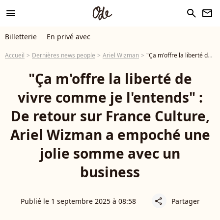
menu
search
newsletter
Billetterie
En privé avec
Accueil
Dernières news people
Ariel Wizman
"Ça m'offre la liberté de vivre comme je l'entends" : De retour sur France Culture, Ariel Wizman a empoché une jolie somme avec un business
"Ça m'offre la liberté de
vivre comme je l'entends" :
De retour sur France Culture,
Ariel Wizman a empoché une
jolie somme avec un
business
Publié le 1 septembre 2025 à 08:58
Partager
share