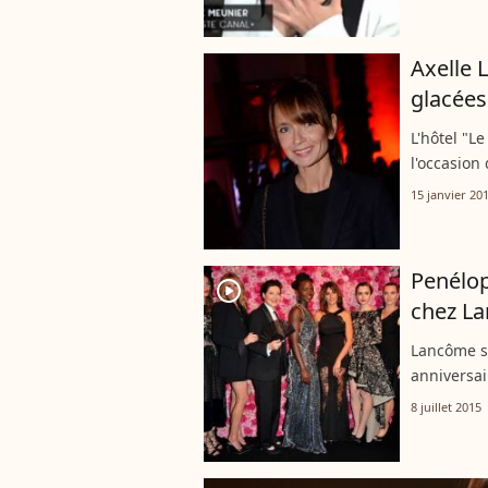
Axelle 
glacées
L'hôtel "Le
l'occasion
accompagné
15 janvier 20
Stéphanie 
Penélop
player2
chez La
Lancôme sa
anniversai
Purepeople
8 juillet 2015
les couliss