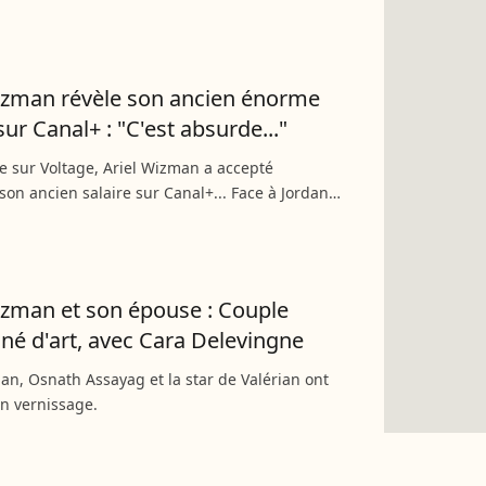
oir, au rythme des tubes d'Aya Nakamura.
rdana et...
izman révèle son ancien énorme
sur Canal+ : "C'est absurde..."
 sur Voltage, Ariel Wizman a accepté
son ancien salaire sur Canal+... Face à Jordan
e journaliste, DJ et chroniqueur n'a pas fait dans
e bois...
izman et son épouse : Couple
né d'art, avec Cara Delevingne
an, Osnath Assayag et la star de Valérian ont
un vernissage.