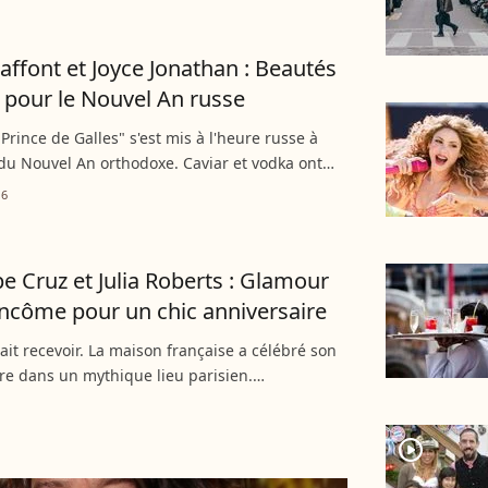
Laffont et Joyce Jonathan : Beautés
 pour le Nouvel An russe
 Prince de Galles" s'est mis à l'heure russe à
 du Nouvel An orthodoxe. Caviar et vodka ont
 un dîner imaginé par la chef étoilée
16
Le Quellec.
e Cruz et Julia Roberts : Glamour
ncôme pour un chic anniversaire
it recevoir. La maison française a célébré son
re dans un mythique lieu parisien.
.com était de la partie et vous emmène dans
es de l'une des...
player2