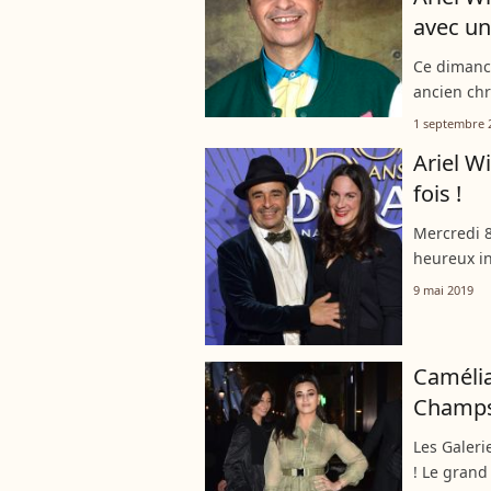
avec un
Ce dimanch
ancien chr
France Cul
1 septembre 
Après avoir
Ariel W
fois !
Mercredi 8
heureux in
Garnier, à
9 mai 2019
en compag
Camélia
Champs
Les Galeri
! Le grand