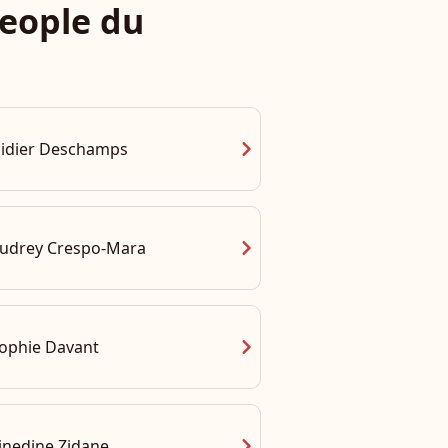
eople du
chevron_right
idier Deschamps
chevron_right
udrey Crespo-Mara
chevron_right
ophie Davant
chevron_right
inedine Zidane