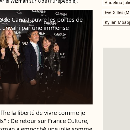
 Ariel Wizman sur Ode (Purepeople).
Angelina Joli
Eve Gilles (M
e de Canal+ ouvre les portes de
Kylian Mbap
, envahi par une immense
ffre la liberté de vivre comme je
ds" : De retour sur France Culture,
Wizman a empoché une jolie somme