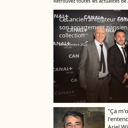
Retrouvez toutes les actualités de
Cet ancien animateur cult
son appartement parisien
collection
23 septembre 2025
"Ça m'o
l'enten
Ariel 