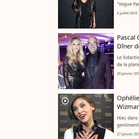
"Vogue Par
6 juillet 2016
Pascal 
Dîner d
Le Sidacti
de la plan
29 janvier 20
Ophélie
player2
Wizman
Hier, dans
gentiment 
27 janvier 20