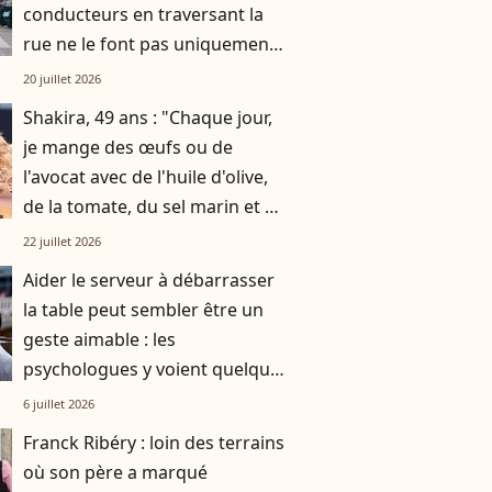
conducteurs en traversant la
rue ne le font pas uniquement
par gratitude
20 juillet 2026
Shakira, 49 ans : "Chaque jour,
je mange des œufs ou de
l'avocat avec de l'huile d'olive,
de la tomate, du sel marin et un
smoothie"
22 juillet 2026
Aider le serveur à débarrasser
la table peut sembler être un
geste aimable : les
psychologues y voient quelque
chose de bien plus profond.
6 juillet 2026
Franck Ribéry : loin des terrains
où son père a marqué