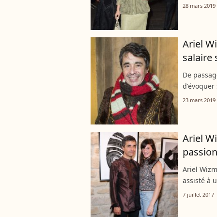
mercredi s
28 mars 2019
Camélia Jo
Ariel W
salaire 
De passage
d'évoquer 
de Luxe, l
23 mars 2019
la langue d
Ariel W
passion
Ariel Wizm
assisté à 
7 juillet 2017