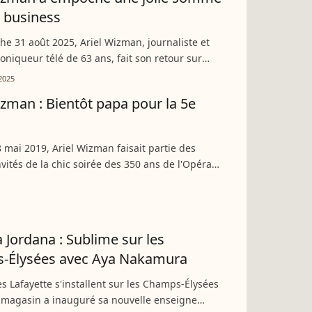
 business
e 31 août 2025, Ariel Wizman, journaliste et
oniqueur télé de 63 ans, fait son retour sur
ture avec l’émission "Une histoire truculente".
2025
...
izman : Bientôt papa pour la 5e
 mai 2019, Ariel Wizman faisait partie des
vités de la chic soirée des 350 ans de l'Opéra
 Paris. Le touche-à-tout de 56 ans a pris la pose
nie...
 Jordana : Sublime sur les
-Élysées avec Aya Nakamura
es Lafayette s'installent sur les Champs-Élysées
 magasin a inauguré sa nouvelle enseigne