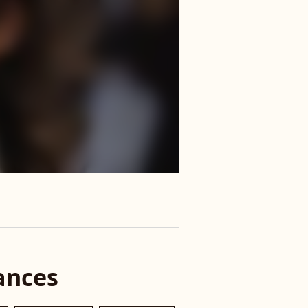
ances