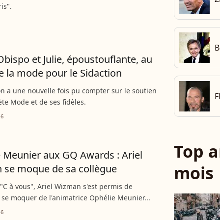
is".
B
Obispo et Julie, époustouflante, au
e la mode pour le Sidaction
on a une nouvelle fois pu compter sur le soutien
F
ète Mode et de ses fidèles.
16
Top a
 Meunier aux GQ Awards : Ariel
mois
 se moque de sa collègue
 "C à vous", Ariel Wizman s'est permis de
se moquer de l'animatrice Ophélie Meunier...
16