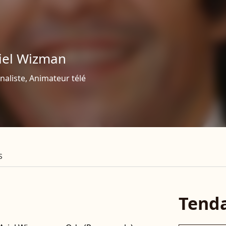
iel Wizman
naliste, Animateur télé
S
Tend