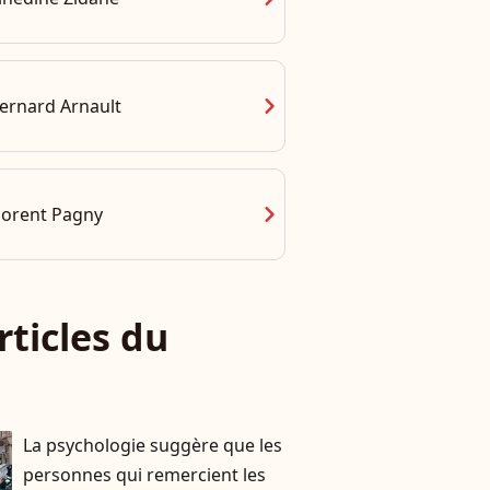
chevron_right
ernard Arnault
chevron_right
lorent Pagny
rticles du
La psychologie suggère que les
personnes qui remercient les