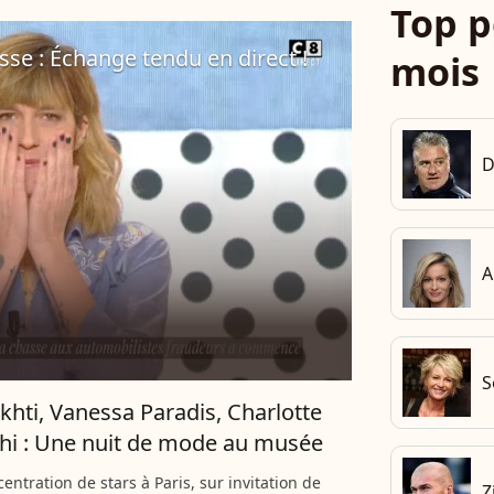
Top p
sse : Échange tendu en direct !
mois
D
A
S
ekhti, Vanessa Paradis, Charlotte
hi : Une nuit de mode au musée
entration de stars à Paris, sur invitation de
Z