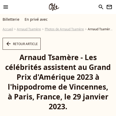
menu
search
newsletter
Billetterie
En privé avec
Accueil
Arnaud Tsamère
Photos de Arnaud Tsamère
Arnaud Tsamère - Les célébrités assistent au Grand Prix d'Amérique 2023 à l'hippodrome de Vincennes, à Paris, France, le 29 janvier 2023. © Christophe Clovis/Bestimage - Photo
arrow_left
RETOUR ARTICLE
Arnaud Tsamère - Les
célébrités assistent au Grand
Prix d'Amérique 2023 à
l'hippodrome de Vincennes,
à Paris, France, le 29 janvier
2023.