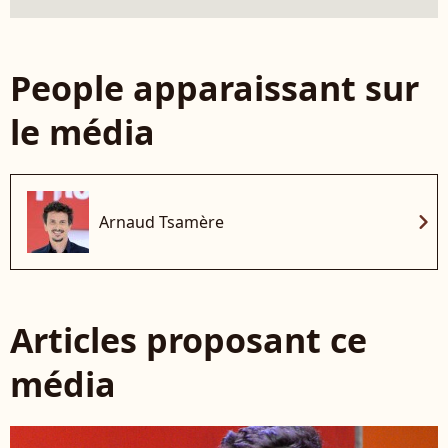
People apparaissant sur
le média
chevron_right
Arnaud Tsamère
Articles proposant ce
média