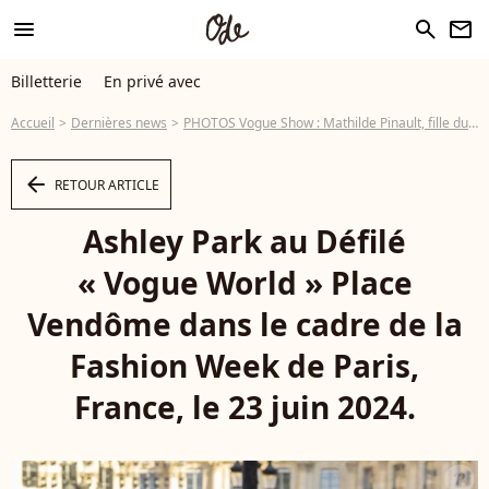
menu
search
newsletter
Billetterie
En privé avec
Accueil
Dernières news
PHOTOS Vogue Show : Mathilde Pinault, fille du milliardaire français, tout en dentelle comme une autre star hollywoodienne
arrow_left
RETOUR ARTICLE
Ashley Park au Défilé
« Vogue World » Place
Vendôme dans le cadre de la
Fashion Week de Paris,
France, le 23 juin 2024.