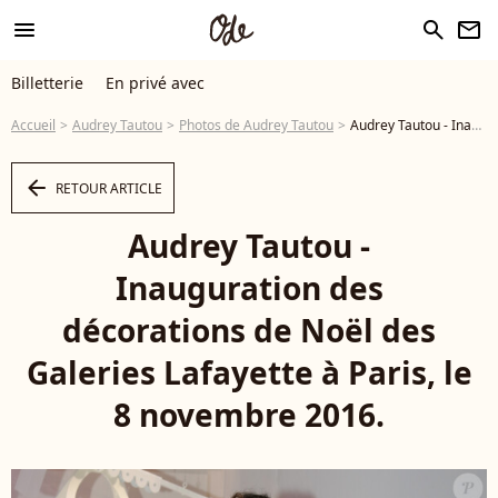
menu
search
newsletter
Billetterie
En privé avec
Accueil
Audrey Tautou
Photos de Audrey Tautou
Audrey Tautou - Inauguration des décorations de Noël des Galeries Lafayette à Paris, le 8 novembre 2016. © CVS/Bestimage - Photo
arrow_left
RETOUR ARTICLE
Audrey Tautou -
Inauguration des
décorations de Noël des
Galeries Lafayette à Paris, le
8 novembre 2016.