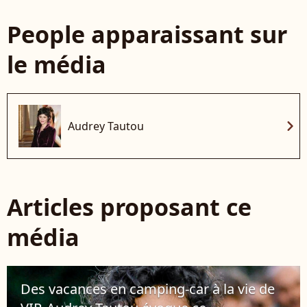
People apparaissant sur
le média
chevron_right
Audrey Tautou
Articles proposant ce
média
Des vacances en camping-car à la vie de