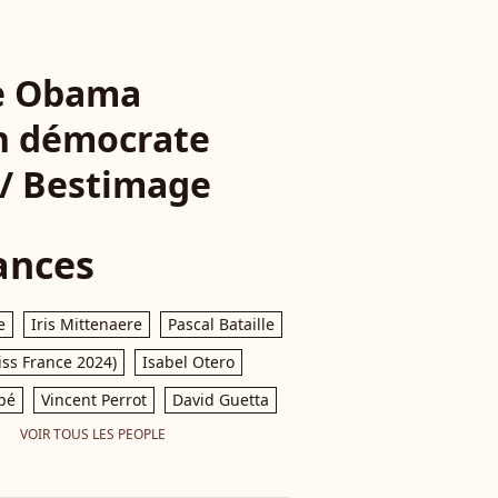
le Obama
on démocrate
 / Bestimage
ances
e
Iris Mittenaere
Pascal Bataille
iss France 2024)
Isabel Otero
pé
Vincent Perrot
David Guetta
VOIR TOUS LES PEOPLE