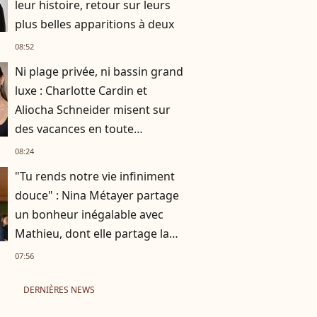
leur histoire, retour sur leurs
plus belles apparitions à deux
08:52
Ni plage privée, ni bassin grand
luxe : Charlotte Cardin et
Aliocha Schneider misent sur
des vacances en toute
simplicité
08:24
"Tu rends notre vie infiniment
douce" : Nina Métayer partage
un bonheur inégalable avec
Mathieu, dont elle partage la
vie depuis 10 ans
07:56
DERNIÈRES NEWS