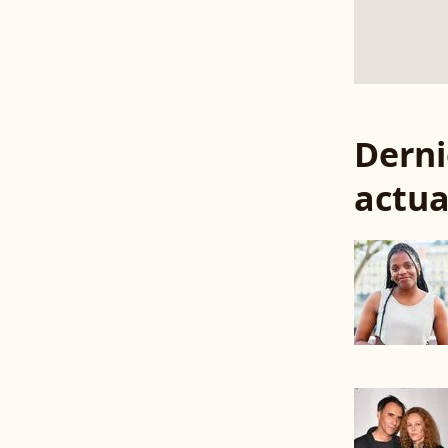
Derni
actua