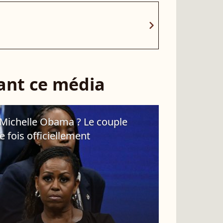
chevron_right
sant ce média
Michelle Obama ? Le couple
 fois officiellement