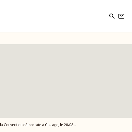
search
newsletter
à Chicago, le 28/08/2024 @Backgrid USA / Bestimage - Photo