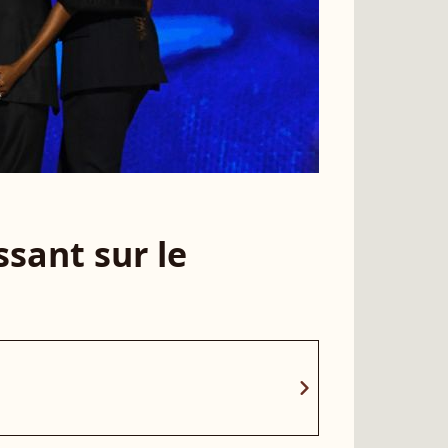
sant sur le
chevron_right