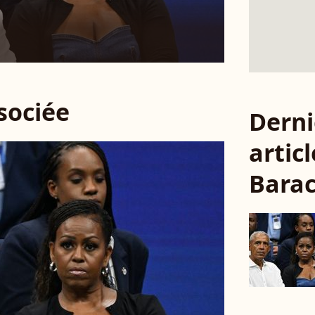
ssociée
Derni
articl
Bara