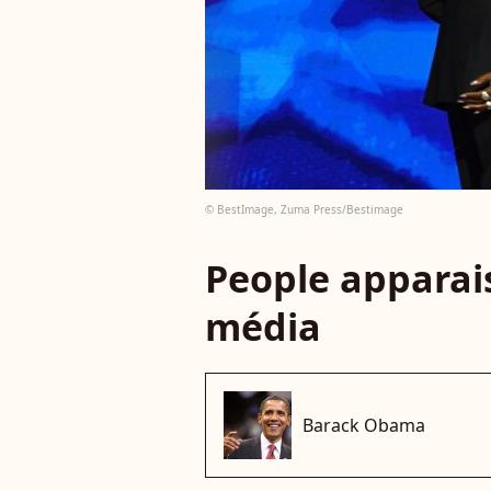
© BestImage, Zuma Press/Bestimage
People apparais
média
Barack Obama