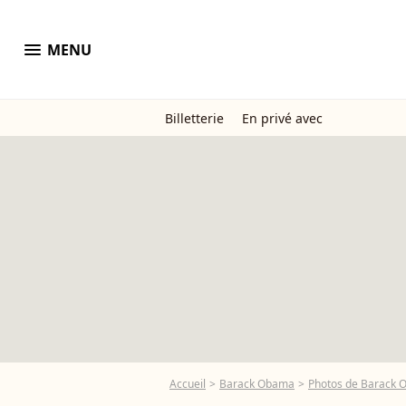
menu
MENU
Billetterie
En privé avec
Accueil
Barack Obama
Photos de Barack