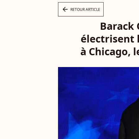
arrow_left
RETOUR ARTICLE
Barack 
électrisent
à Chicago, 