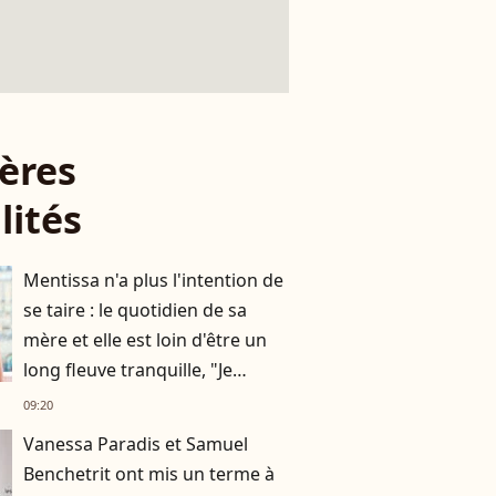
ères
lités
Mentissa n'a plus l'intention de
se taire : le quotidien de sa
mère et elle est loin d'être un
long fleuve tranquille, "Je
n'aurais jamais cru en parler
09:20
publiquement"
Vanessa Paradis et Samuel
Benchetrit ont mis un terme à