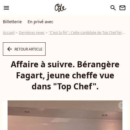
menu
search
newsletter
Billetterie
En privé avec
Accueil
Dernières news
"C'est la fin" : Cette candidate de Top Chef ferme son restaurant après 6 ans de bons et loyaux services
arrow_left
RETOUR ARTICLE
Affaire à suivre. Bérangère
Fagart, jeune cheffe vue
dans "Top Chef".