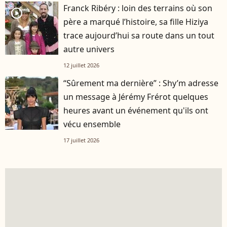
Franck Ribéry : loin des terrains où son
player2
père a marqué l’histoire, sa fille Hiziya
trace aujourd’hui sa route dans un tout
autre univers
12 juillet 2026
“Sûrement ma dernière” : Shy’m adresse
un message à Jérémy Frérot quelques
heures avant un événement qu'ils ont
vécu ensemble
17 juillet 2026