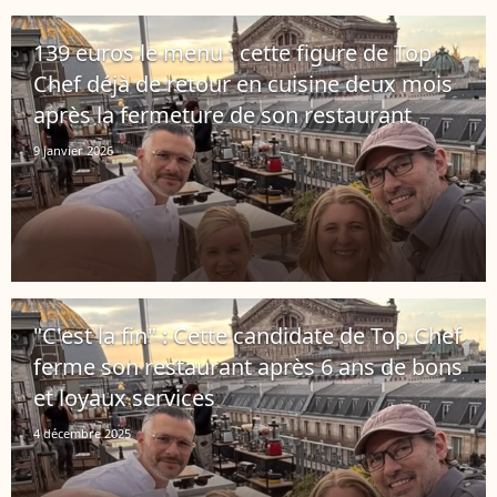
139 euros le menu : cette figure de Top
Chef déjà de retour en cuisine deux mois
après la fermeture de son restaurant
9 janvier 2026
"C'est la fin" : Cette candidate de Top Chef
ferme son restaurant après 6 ans de bons
et loyaux services
4 décembre 2025