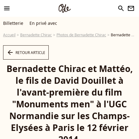
menu
search
newsletter
Billetterie
En privé avec
Accueil
Bernadette Chirac
Photos de Bernadette Chirac
Bernadette Chirac et Mattéo, le fils de David Douillet à l'avant-première du film "Monuments men" à l'UGC Normandie sur les Champs-Elysées à Paris le 12 février 2014. - Photo
arrow_left
RETOUR ARTICLE
Bernadette Chirac et Mattéo,
le fils de David Douillet à
l'avant-première du film
"Monuments men" à l'UGC
Normandie sur les Champs-
Elysées à Paris le 12 février