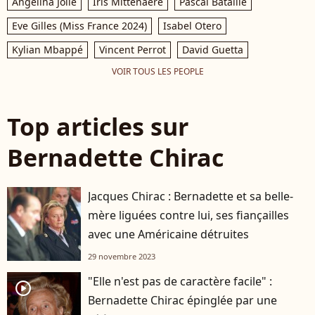
Angelina Jolie
Iris Mittenaere
Pascal Bataille
Eve Gilles (Miss France 2024)
Isabel Otero
Kylian Mbappé
Vincent Perrot
David Guetta
VOIR TOUS LES PEOPLE
Top articles sur
Bernadette Chirac
Jacques Chirac : Bernadette et sa belle-
mère liguées contre lui, ses fiançailles
avec une Américaine détruites
29 novembre 2023
"Elle n'est pas de caractère facile" :
player2
Bernadette Chirac épinglée par une