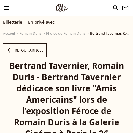
menu
search
newsletter
Billetterie
En privé avec
Accueil
Romain Duris
Photos de Romain Duris
Bertrand Tavernier, Romain Duris - Bertrand Tavernier dédicace son livre "Amis Americains" lors de l'exposition Féroce de Romain Duris à la Galerie Cinéma à Paris le 26 novembre 2019. ©Bestimage - Photo
arrow_left
RETOUR ARTICLE
Bertrand Tavernier, Romain
Duris - Bertrand Tavernier
dédicace son livre "Amis
Americains" lors de
l'exposition Féroce de
Romain Duris à la Galerie