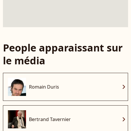
People apparaissant sur
le média
chevron_right
Romain Duris
chevron_right
Bertrand Tavernier