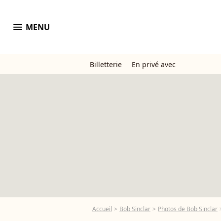
menu
MENU
Billetterie
En privé avec
Accueil
Bob Sinclar
Photos de Bob Sinclar