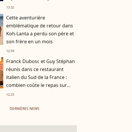
!
13:32
Cette aventurière
emblématique de retour dans
Koh-Lanta a perdu son père et
son frère en un mois
12:59
Franck Dubosc et Guy Stéphan
réunis dans ce restaurant
italien du Sud de la France :
combien coûte le repas sur
place ?
12:23
DERNIÈRES NEWS