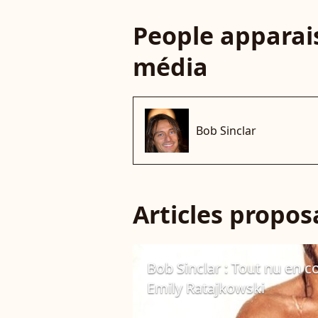
People apparais
média
Bob Sinclar
Articles propo
Bob Sinclar : Tout nu en c
Emily Ratajkowski
7 avril 2020