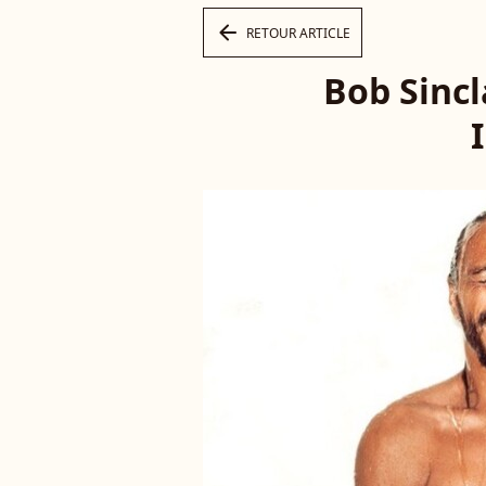
arrow_left
RETOUR ARTICLE
Bob Sincl