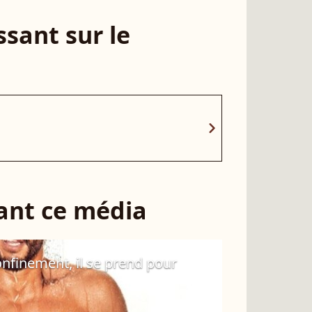
sant sur le
chevron_right
sant ce média
onfinement, il se prend pour