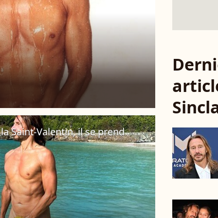
Derni
artic
Sincl
la Saint-Valentin, il se prend