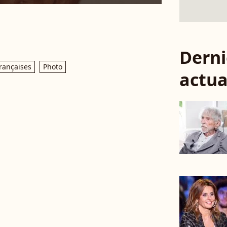
Derni
rançaises
Photo
actua