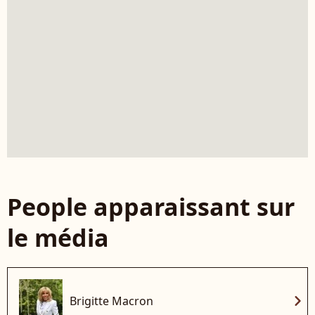
People apparaissant sur
le média
chevron_right
Brigitte Macron