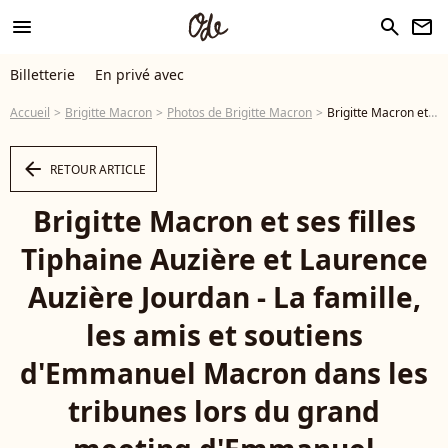
menu
search
newsletter
Billetterie
En privé avec
Accueil
Brigitte Macron
Photos de Brigitte Macron
Brigitte Macron et ses filles Tiphaine Auzière et Laurence Auzière Jourdan - La famille, les amis et soutiens d'Emmanuel Macron dans les tribunes lors du grand meeting d'Emmanuel Macron à l'AccorHotels Arena à Paris, le lundi 17 avril 2017. - Photo
arrow_left
RETOUR ARTICLE
Brigitte Macron et ses filles
Tiphaine Auzière et Laurence
Auzière Jourdan - La famille,
les amis et soutiens
d'Emmanuel Macron dans les
tribunes lors du grand