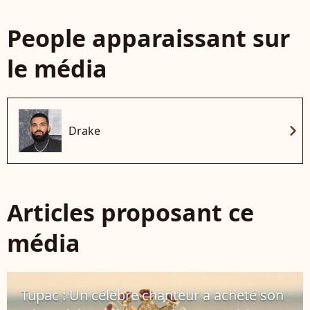
People apparaissant sur
le média
chevron_right
Drake
Articles proposant ce
média
Tupac : Un célèbre chanteur a acheté son