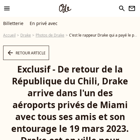
menu
search
newsletter
Billetterie
En privé avec
Accueil
Drake
Photos de Drake
C'est le rappeur Drake qui a payé le prix fort pour acheter ce fameux bijou Exclusif - De retour de la République du Chili, Drake arrive dans l'un des aéroports privés de Miami avec tous ses amis et son entourage le 19 mars 2023. Drake est en ville pour assister au festival Ultra Conference 2023 à Miami, où il se produira en direct. - Photo
arrow_left
RETOUR ARTICLE
Exclusif - De retour de la
République du Chili, Drake
arrive dans l'un des
aéroports privés de Miami
avec tous ses amis et son
entourage le 19 mars 2023.