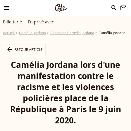
menu
search
newsletter
Billetterie
En privé avec
Accueil
Camélia Jordana
Photos de Camélia Jordana
Camélia Jordana lors d'une manifestation contre le racisme et les violences policières place de la République à Paris le 9 juin 2020. © Panoramic / Bestimage - Photo
arrow_left
RETOUR ARTICLE
Camélia Jordana lors d'une
manifestation contre le
racisme et les violences
policières place de la
République à Paris le 9 juin
2020.