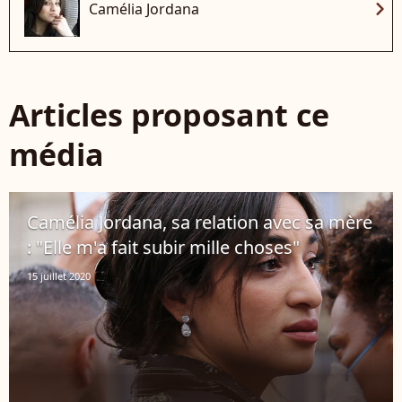
chevron_right
Camélia Jordana
Articles proposant ce
média
Camélia Jordana, sa relation avec sa mère
: "Elle m'a fait subir mille choses"
15 juillet 2020