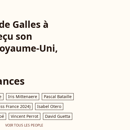
de Galles à
reçu son
 Royaume-Uni,
ances
e
Iris Mittenaere
Pascal Bataille
iss France 2024)
Isabel Otero
pé
Vincent Perrot
David Guetta
VOIR TOUS LES PEOPLE