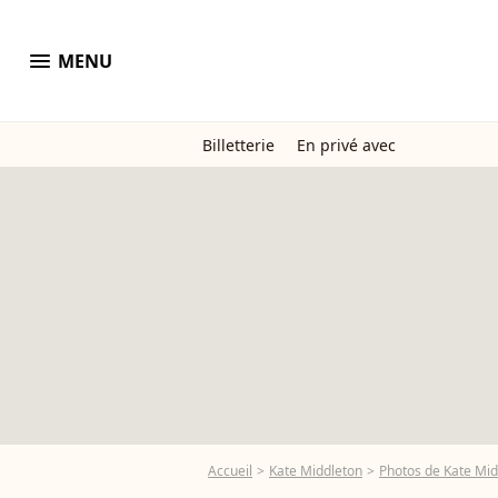
menu
MENU
Billetterie
En privé avec
Accueil
Kate Middleton
Photos de Kate Mid