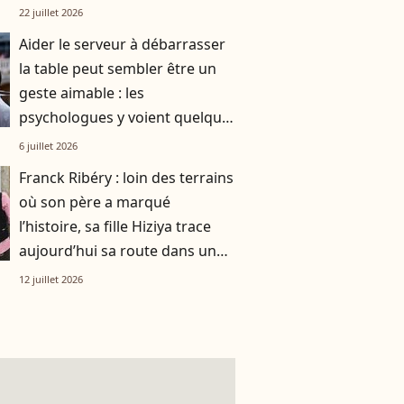
smoothie"
22 juillet 2026
Aider le serveur à débarrasser
la table peut sembler être un
geste aimable : les
psychologues y voient quelque
chose de bien plus profond.
6 juillet 2026
Franck Ribéry : loin des terrains
où son père a marqué
l’histoire, sa fille Hiziya trace
aujourd’hui sa route dans un
tout autre univers
12 juillet 2026