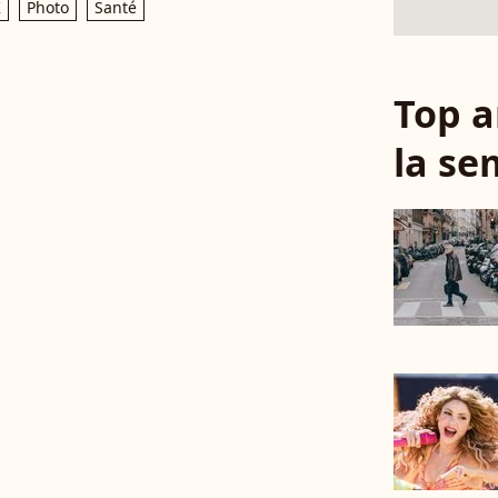
K
Photo
Santé
Top a
la se