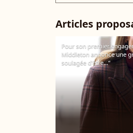
Articles propo
Pour son premier engageme
Middleton annonce une gra
soulagée d'être..."
14 janvier 2025