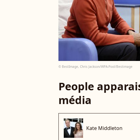
© BestImage, Chris Jackson/WPA-Pool/Bestimage
People apparais
média
Kate Middleton