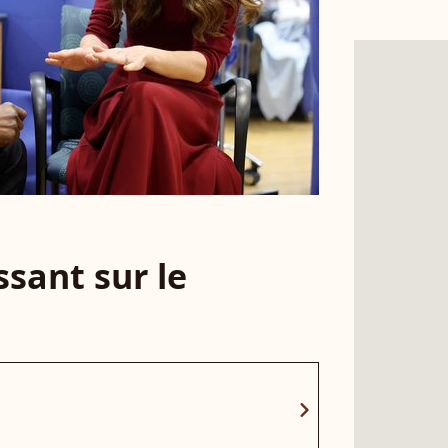
sant sur le
chevron_right