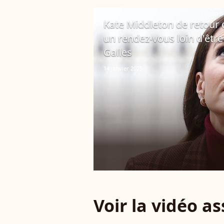
Kate Middleton de retour 
un rendez-vous loin d'être
Galles
14 janvier 2025
Voir la vidéo a