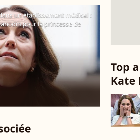
dans un établissement médical :
 anodin pour la princesse de
Top a
Kate 
ssociée