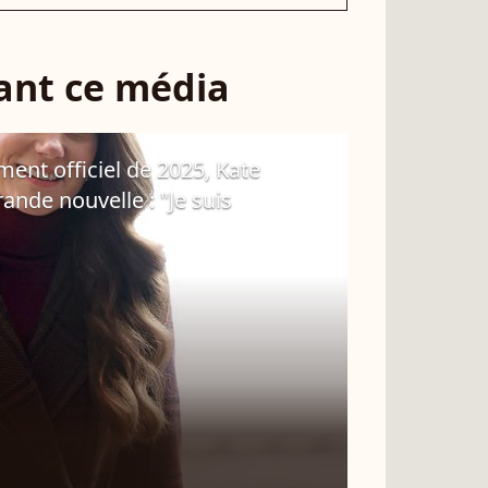
sant ce média
nt officiel de 2025, Kate
nde nouvelle : "Je suis