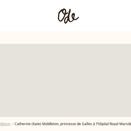
dleton
Catherine (Kate) Middleton, princesse de Galles à l'hôpital Royal Marsden, où elle a reçu son traitement contre le cancer, à Lon