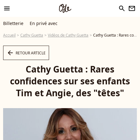
menu
search
newsletter
Billetterie
En privé avec
Accueil
Cathy Guetta
Vidéos de Cathy Guetta
Cathy Guetta : Rares confidences sur ses enfants Tim et Angie, des "têtes" - Vidéo
arrow_left
RETOUR ARTICLE
Cathy Guetta : Rares
confidences sur ses enfants
Tim et Angie, des "têtes"