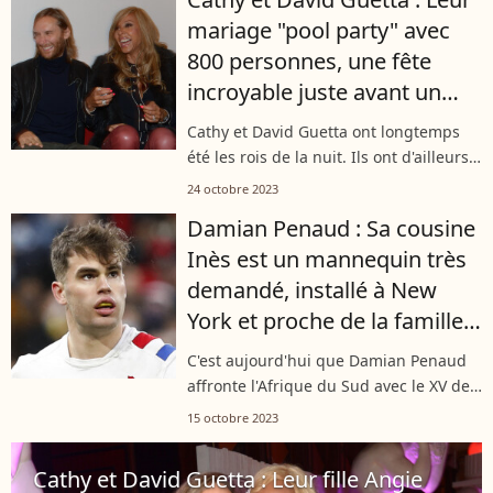
Dame. S'il est méconnu du public
mariage "pool party" avec
français,...
800 personnes, une fête
incroyable juste avant un
drame
​​Cathy et David Guetta ont longtemps
été les rois de la nuit. Ils ont d'ailleurs
toujours cette étiquette et ce depuis
24 octobre 2023
leurs débuts dans le milieu. Même leur
Damian Penaud : Sa cousine
mariage, géante pool...
Inès est un mannequin très
demandé, installé à New
York et proche de la famille
Guetta
C'est aujourd'hui que Damian Penaud
affronte l'Afrique du Sud avec le XV de
France en quart de finale de la Coupe
15 octobre 2023
du monde de rugby. Le beau brun sera
certainement encouragé par sa...
Cathy et David Guetta : Leur fille Angie