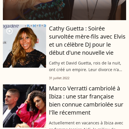
Cathy Guetta : Soirée
player2
survoltée mère-fils avec Elvis
et un célèbre DJ pour le
début d'une nouvelle vie
Cathy et David Guetta, rois de la nuit,
ont créé un empire. Leur divorce n'a
donc en rien modifié leur amour du
31 juillet 2022
monde de la nuit. Ils l'ont même
Marco Verratti cambriolé à
transmis à leur fils Tim Elvis qui,...
Ibiza : une star française
bien connue cambriolée sur
l'île récemment
Actuellement en vacances à Ibiza avec