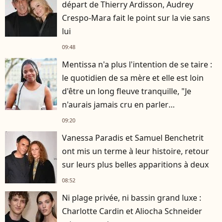
départ de Thierry Ardisson, Audrey
Crespo-Mara fait le point sur la vie sans
lui
09:48
Mentissa n'a plus l'intention de se taire :
le quotidien de sa mère et elle est loin
d'être un long fleuve tranquille, "Je
n'aurais jamais cru en parler
publiquement"
09:20
Vanessa Paradis et Samuel Benchetrit
ont mis un terme à leur histoire, retour
sur leurs plus belles apparitions à deux
08:52
Ni plage privée, ni bassin grand luxe :
Charlotte Cardin et Aliocha Schneider