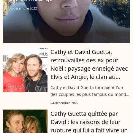
30 décembre 2022
Cathy et David Guetta,
player2
retrouvailles des ex pour
Noël : paysage enneigé avec
Elvis et Angie, le clan au
complet !
Cathy et David Guetta formaient l'un
des couples les plus famous du monde
de la nuit. Mais après plus de vingt ans
24 décembre 2022
de mariage, les tourtereaux ont pris la
Cathy Guetta quittée par
décision de divorcer. Malgré...
David : les raisons de leur
rupture qui lui a fait vivre un