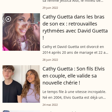
sa femme Jessica Aidi, le milieu de
terrain du PSG Marco Verratti a été
29 juin 2022
victime d'un cambriolage. Une pratique
Cathy Guetta dans les bras
assez fréquente sur l'île puisqu'une...
player2
de son ex : retrouvailles
rythmées avec David Guetta
!
Cathy et David Guetta ont divorcé en
2014 après 20 ans de mariage et 22 ans
de relation. Pour autant, les parents
28 juin 2022
d'Elvis et Angie sont restés très très
Cathy Guetta : Son fils Elvis
proches. Ils se croisent régulièrement...
en couple, elle valide sa
nouvelle chérie !
Le temps file à une vitesse incroyable.
Né en 2004, Elvis Guetta est déjà un
jeune homme majeur... et il a trouvé,
24 mai 2022
récemment, une petite chérie. La