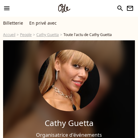
menu
search
newsletter
Billetterie
En privé avec
Accueil
People
Cathy Guetta
Toute l'actu de Cathy Guetta
Cathy Guetta
Organisatrice d'événements