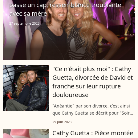
passe un cap, ressemblance troublante
avec sa mère
27 septembre 2023
"Ce n'était plus moi" : Cathy
Guetta, divorcée de David et
franche sur leur rupture
douloureuse
"Anéantie" par son divorce, c'est ainsi
que Cathy Guetta se décrit pour "Soir
Mag". L'entrepreneuse et reine de la
29 juin 2023
nuit s'est confiée en toute franchise sur
Cathy Guetta : Pièce montée
sa séparation avec celui...