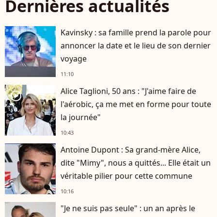
Dernières actualités
Kavinsky : sa famille prend la parole pour
annoncer la date et le lieu de son dernier
voyage
11:10
Alice Taglioni, 50 ans : "J'aime faire de
player2
l'aérobic, ça me met en forme pour toute
la journée"
10:43
Antoine Dupont : Sa grand-mère Alice,
dite "Mimy", nous a quittés... Elle était un
véritable pilier pour cette commune
10:16
"Je ne suis pas seule" : un an après le