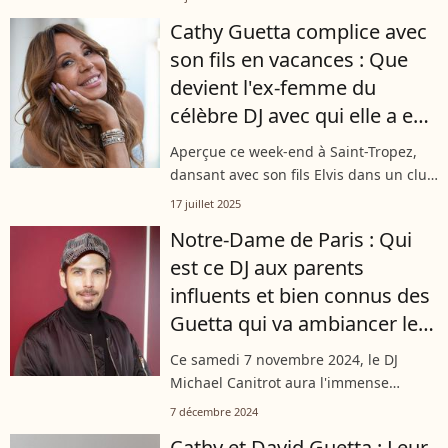
fin d’un mariage mais aussi celle d’une
Cathy Guetta complice avec
carrière commune. Dans un...
son fils en vacances : Que
devient l'ex-femme du
célèbre DJ avec qui elle a eu
deux enfants ?
Aperçue ce week-end à Saint-Tropez,
dansant avec son fils Elvis dans un club
de plage, l’ex-compagne de David
17 juillet 2025
Guetta montre qu’au-delà des platines
Notre-Dame de Paris : Qui
et des paillettes, elle reste une...
est ce DJ aux parents
influents et bien connus des
Guetta qui va ambiancer le
monument ?
Ce samedi 7 novembre 2024, le DJ
Michael Canitrot aura l'immense
privilège de pouvoir clore la cérémonie
7 décembre 2024
d'ouverture de la cathédrale Notre-
Cathy et David Guetta : Leur