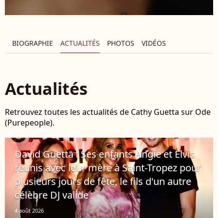
BIOGRAPHIE
ACTUALITÉS
PHOTOS
VIDÉOS
Actualités
Retrouvez toutes les actualités de Cathy Guetta sur Ode
(Purepeople).
David Guetta : Ses enfants Angie et Elvis
réunis avec leur mère à Saint-Tropez pour
plusieurs jours de fête, le fils d'un autre
célèbre DJ valide
4 août 2026