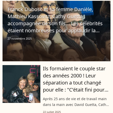
confié dans le dernier numéro...
Franck Dubosc et sa femme Danièle,
Mathieu Kassovitz, Cathy Guetta
accompagnée de son fils… Les célébrités
étaient nombreuses pour applaudir la
victoire du PSG contre Tottenham !
27 novembre 2025
Ils formaient le couple star
des années 2000 ! Leur
séparation a tout changé
pour elle : "C’était fini pour
moi tout ça"
Après 25 ans de vie et de travail main
dans la main avec David Guetta, Cathy
Guetta a vécu une double rupture : la
22 juillet 2025