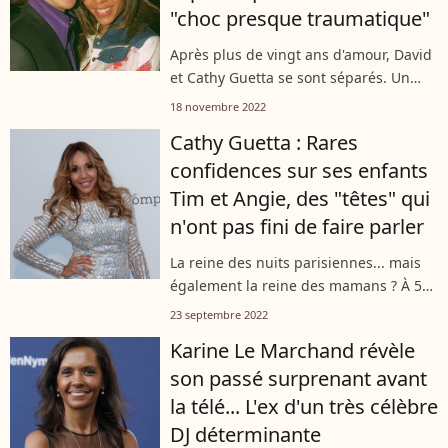
"choc presque traumatique"
Après plus de vingt ans d'amour, David
et Cathy Guetta se sont séparés. Un
choc voire même un traumatisme pour
18 novembre 2022
l'ancienne reine des nuits parisiennes
Cathy Guetta : Rares
qui avait vu tout son monde s'écrouler...
confidences sur ses enfants
Tim et Angie, des "têtes" qui
n'ont pas fini de faire parler
La reine des nuits parisiennes... mais
également la reine des mamans ? À 55
ans, Cathy Guetta fait en tout cas tout
23 septembre 2022
ce qu'elle peut pour conjuguer les deux
Karine Le Marchand révèle
! Et il semblerait pour...
son passé surprenant avant
la télé... L'ex d'un très célèbre
DJ déterminante