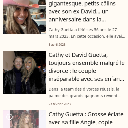
gigantesque, petits câlins
avec son ex David... un
anniversaire dans la
démesure !
Cathy Guetta a fêté ses 56 ans le 27
mars 2023. En cette occasion, elle avait
évidemment décidé de se déhancher
1 avril 2023
sur le dancefloor en charmante
Cathy et David Guetta,
compagnie... et plutôt deux fois
toujours ensemble malgré le
qu'une...
divorce : le couple
inséparable avec ses enfants
Elvis et Angie
Dans la team des divorces réussis, la
palme des grands gagnants revient
sans conteste à Cathy et David Guetta.
23 février 2023
Près de 10 ans après leur divorce, les
Cathy Guetta : Grosse éclate
ex sont toujours aussi complices...
player2
avec sa fille Angie, copie