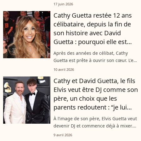
L’occasion pour elle de revenir sur sa
17 juin 2026
relation avec David Guetta, mais
Cathy Guetta restée 12 ans
surtout sur leur divorce officialisé...
célibataire, depuis la fin de
son histoire avec David
Guetta : pourquoi elle est
enfin prête à refaire sa vie
Après des années de célibat, Cathy
Guetta est prête à ouvrir son cœur. L'ex-
épouse de David Guetta, mère
10 avril 2026
épanouie, se confie sur ses aspirations
Cathy et David Guetta, le fils
sentimentales après une décennie de...
Elvis veut être DJ comme son
père, un choix que les
parents redoutent : “je lui
laisse trois ou quatre ans"
À l’image de son père, Elvis Guetta veut
devenir DJ et commence déjà à mixer.
Un choix que ses parents redoutent,
9 avril 2026
notamment sa mère Cathy Guetta qui a