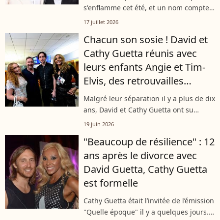
s'enflamme cet été, et un nom compte
bien briller sur les platines. Celui
17 juillet 2026
d'Elvis Guetta. Découvrez comment le
Chacun son sosie ! David et
jeune prodige de la musique
Cathy Guetta réunis avec
électronique...
leurs enfants Angie et Tim-
Elvis, des retrouvailles
festives à leur image !
Malgré leur séparation il y a plus de dix
ans, David et Cathy Guetta ont su
préserver des liens solides pour leurs
19 juin 2026
enfants. Le week-end dernier, toute la
"Beaucoup de résilience" : 12
famille s'est retrouvée à...
ans après le divorce avec
David Guetta, Cathy Guetta
est formelle
Cathy Guetta était l’invitée de l’émission
"Quelle époque" il y a quelques jours.