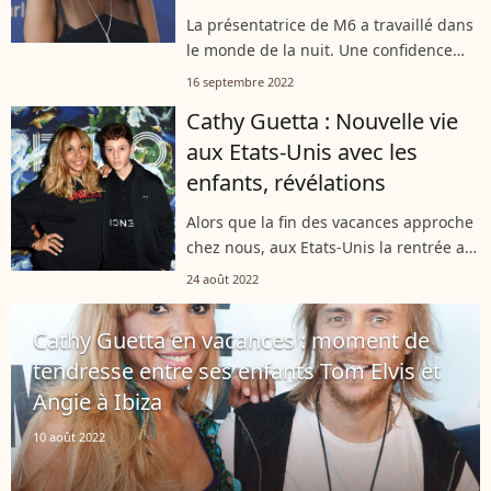
La présentatrice de M6 a travaillé dans
le monde de la nuit. Une confidence
que Karine Le Marchand a faite sur
16 septembre 2022
Instagram ce vendredi 16 septembre
Cathy Guetta : Nouvelle vie
2022. L'occasion de découvrir qu'une...
aux Etats-Unis avec les
enfants, révélations
Alors que la fin des vacances approche
chez nous, aux Etats-Unis la rentrée a
déjà commencé pour certains. Elvis et
24 août 2022
Angie, les enfants de David Guetta et
son ex-femme Cathy ont posé...
Cathy Guetta en vacances : moment de
tendresse entre ses enfants Tom Elvis et
Angie à Ibiza
10 août 2022