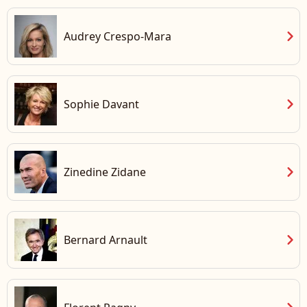
chevron_right
Audrey Crespo-Mara
chevron_right
Sophie Davant
chevron_right
Zinedine Zidane
chevron_right
Bernard Arnault