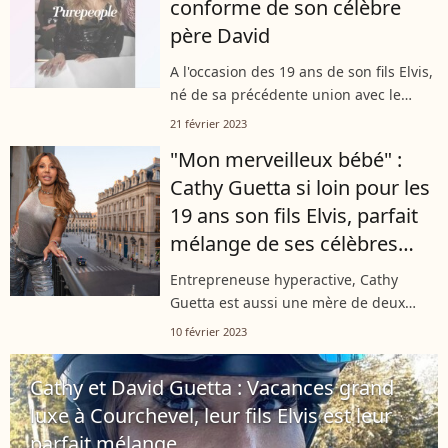
conforme de son célèbre
père David
A l'occasion des 19 ans de son fils Elvis,
né de sa précédente union avec le
célèbre DJ David Guetta, Cathy Guetta a
21 février 2023
organisé une soirée au cours de
"Mon merveilleux bébé" :
laquelle elle a dansé avec sa fille...
Cathy Guetta si loin pour les
19 ans son fils Elvis, parfait
mélange de ses célèbres
parents
Entrepreneuse hyperactive, Cathy
Guetta est aussi une mère de deux
enfants, Angie et Elvis. Le fils aîné de
10 février 2023
David fête ses 19 ans et peut compter
sur les mots passionnés de sa célèbre...
Cathy et David Guetta : Vacances grand
luxe à Courchevel, leur fils Elvis est leur
parfait mélange