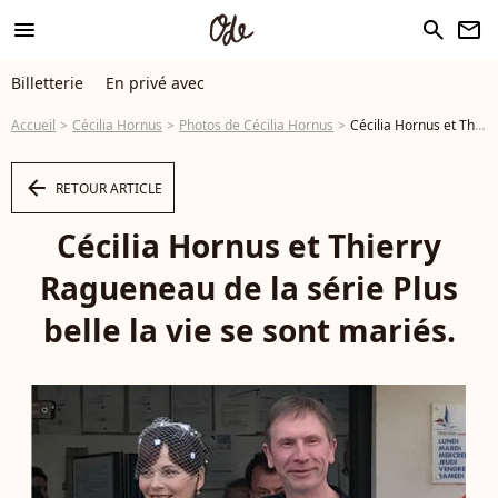
menu
search
newsletter
Billetterie
En privé avec
Accueil
Cécilia Hornus
Photos de Cécilia Hornus
Cécilia Hornus et Thierry Ragueneau de la série Plus belle la vie se sont mariés. - Photo
arrow_left
RETOUR ARTICLE
Cécilia Hornus et Thierry
Ragueneau de la série Plus
belle la vie se sont mariés.