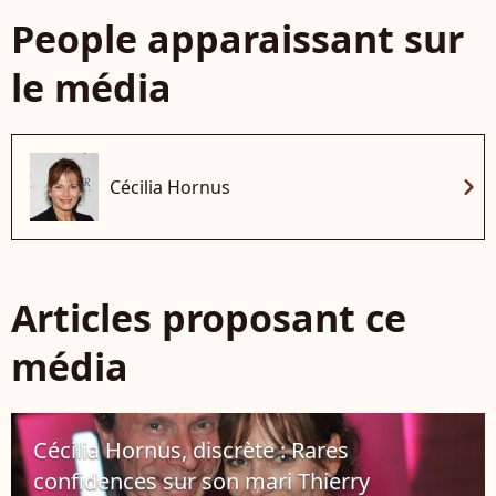
People apparaissant sur
le média
chevron_right
Cécilia Hornus
Articles proposant ce
média
Cécilia Hornus, discrète : Rares
confidences sur son mari Thierry