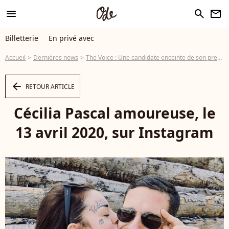
menu
search
newsletter
Billetterie
En privé avec
Accueil
Dernières news
The Voice : Une candidate enceinte de son premier enfant
arrow_left
RETOUR ARTICLE
Cécilia Pascal amoureuse, le
13 avril 2020, sur Instagram