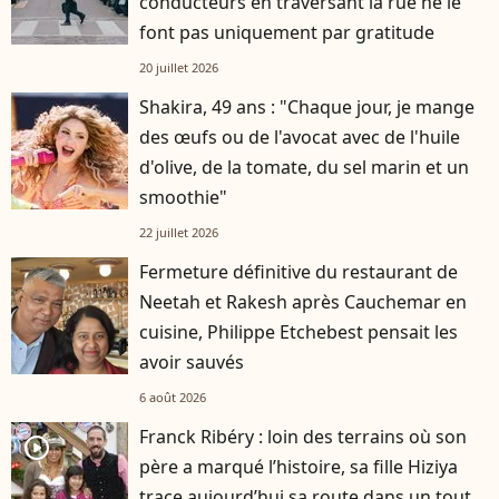
conducteurs en traversant la rue ne le
font pas uniquement par gratitude
20 juillet 2026
Shakira, 49 ans : "Chaque jour, je mange
des œufs ou de l'avocat avec de l'huile
d'olive, de la tomate, du sel marin et un
smoothie"
22 juillet 2026
Fermeture définitive du restaurant de
Neetah et Rakesh après Cauchemar en
cuisine, Philippe Etchebest pensait les
avoir sauvés
6 août 2026
Franck Ribéry : loin des terrains où son
player2
père a marqué l’histoire, sa fille Hiziya
trace aujourd’hui sa route dans un tout