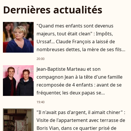
Dernières actualités
"Quand mes enfants sont devenus
majeurs, tout était clean" : Impôts,
Urssaf... Claude François a laissé de
nombreuses dettes, la mère de ses fils
s'est occupée de tout
20:00
Jean-Baptiste Marteau et son
compagnon Jean à la tête d'une famille
recomposée de 4 enfants : avant de se
fréquenter, les deux papas se
connaissaient depuis des années
19:40
"Il n'avait pas d'argent, il aimait chiner" :
Visite de l'appartement avec terrasse de
Boris Vian, dans ce quartier prisé de