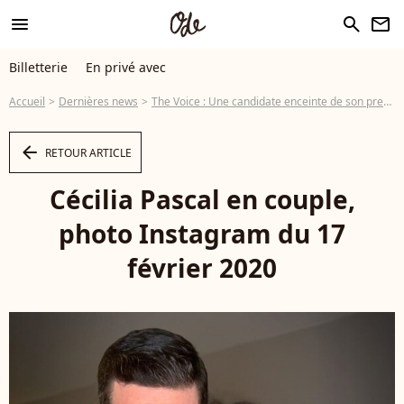
menu
search
newsletter
Billetterie
En privé avec
Accueil
Dernières news
The Voice : Une candidate enceinte de son premier enfant
arrow_left
RETOUR ARTICLE
Cécilia Pascal en couple,
photo Instagram du 17
février 2020