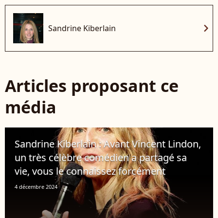
chevron_right
Sandrine Kiberlain
Articles proposant ce
média
Sandrine Kiberlain : Avant Vincent Lindon,
un très célèbre comédien a partagé sa
vie, vous le connaissez forcément
4 décembre 2024