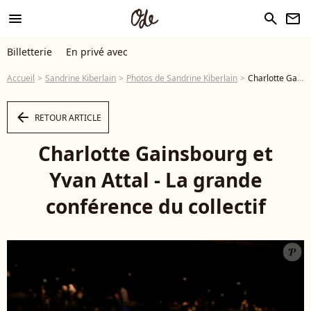
menu
search
newsletter
Billetterie
En privé avec
Accueil
Sandrine Kiberlain
Photos de Sandrine Kiberlain
Charlotte Gainsbourg et Yvan Attal - La grande conférence du collectif - Photo
arrow_left
RETOUR ARTICLE
Charlotte Gainsbourg et
Yvan Attal - La grande
conférence du collectif