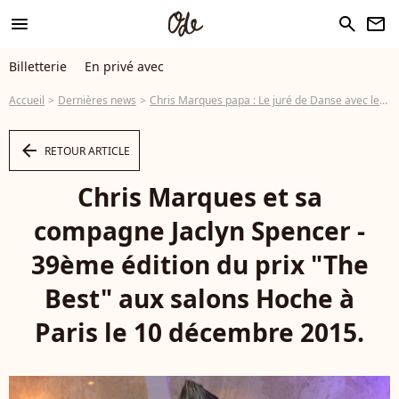
menu
search
newsletter
Billetterie
En privé avec
Accueil
Dernières news
Chris Marques papa : Le juré de Danse avec les stars et Jaclyn parents d'un fils
arrow_left
RETOUR ARTICLE
Chris Marques et sa
compagne Jaclyn Spencer -
39ème édition du prix "The
Best" aux salons Hoche à
Paris le 10 décembre 2015.