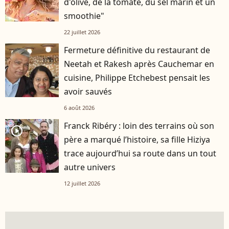
d'olive, de la tomate, du sel marin et un
smoothie"
22 juillet 2026
Fermeture définitive du restaurant de
Neetah et Rakesh après Cauchemar en
cuisine, Philippe Etchebest pensait les
avoir sauvés
6 août 2026
Franck Ribéry : loin des terrains où son
player2
père a marqué l’histoire, sa fille Hiziya
trace aujourd’hui sa route dans un tout
autre univers
12 juillet 2026