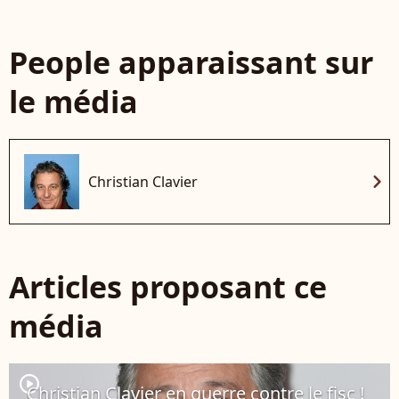
People apparaissant sur
le média
chevron_right
Christian Clavier
Articles proposant ce
média
player2
Christian Clavier en guerre contre le fisc !