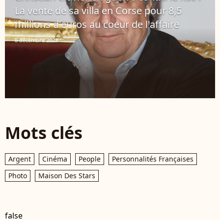
La vente de sa villa en Corse pour 8,5
millions d'euros au coeur de l'affaire
8 décembre 2023
Mots clés
Argent
Cinéma
People
Personnalités Françaises
Photo
Maison Des Stars
false