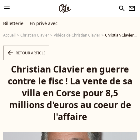
menu
search
newsletter
Billetterie
En privé avec
Accueil
Christian Clavier
Vidéos de Christian Clavier
Christian Clavier en guerre contre le fisc ! La vente de sa villa en Corse pour 8,5 millions d'euros au coeur de l'affaire - Vidéo
arrow_left
RETOUR ARTICLE
Christian Clavier en guerre
contre le fisc ! La vente de sa
villa en Corse pour 8,5
millions d'euros au coeur de
l'affaire