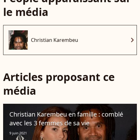
le média
chevron_right
Christian Karembeu
Articles proposant ce
média
Christian Karembeu en famille : comblé
avec les 3 femmes de sa vie
9 juin 2021