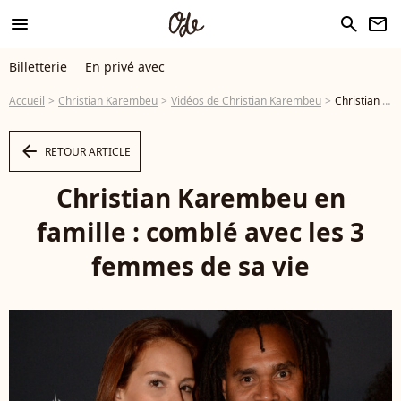
menu
search
newsletter
Billetterie
En privé avec
Accueil
Christian Karembeu
Vidéos de Christian Karembeu
Christian Karembeu en famille : comblé avec les 3 femmes de sa vie - Vidéo
arrow_left
RETOUR ARTICLE
Christian Karembeu en
famille : comblé avec les 3
femmes de sa vie