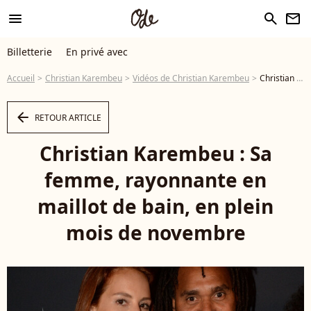
menu
search
newsletter
Billetterie
En privé avec
Accueil
Christian Karembeu
Vidéos de Christian Karembeu
Christian Karembeu : Sa femme, rayonnante en maillot de bain, en plein mois de novembre - Vidéo
arrow_left
RETOUR ARTICLE
Christian Karembeu : Sa
femme, rayonnante en
maillot de bain, en plein
mois de novembre