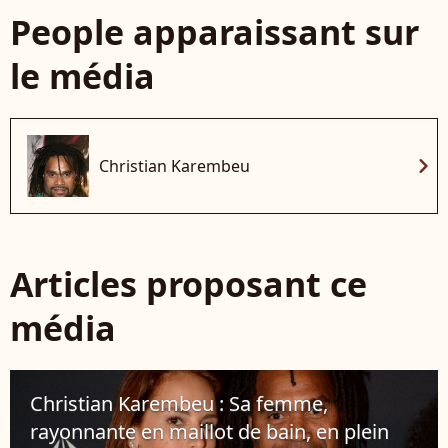
People apparaissant sur
le média
chevron_right
Christian Karembeu
Articles proposant ce
média
Christian Karembeu : Sa femme,
rayonnante en maillot de bain, en plein