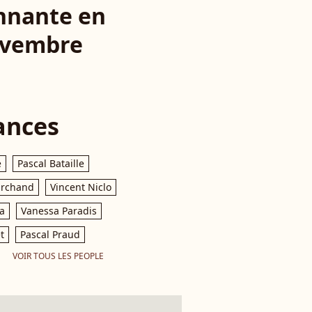
nnante en
novembre
ances
e
Pascal Bataille
archand
Vincent Niclo
a
Vanessa Paradis
t
Pascal Praud
VOIR TOUS LES PEOPLE