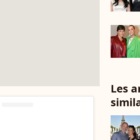
Les a
simil