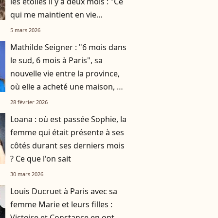
les étoiles il y a deux mois : "Ce
qui me maintient en vie
actuellement"
5 mars 2026
Mathilde Seigner : "6 mois dans
le sud, 6 mois à Paris", sa
nouvelle vie entre la province,
où elle a acheté une maison, et
la capitale
28 février 2026
Loana : où est passée Sophie, la
femme qui était présente à ses
côtés durant ses derniers mois
? Ce que l'on sait
30 mars 2026
Louis Ducruet à Paris avec sa
femme Marie et leurs filles :
Victoire et Constance en ont