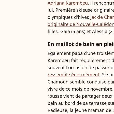
Adriana Karembeu
, il rencon
lui. Première skieuse originair
olympiques d'hiver,
Jackie Cha
originaire de Nouvelle-Calédo
filles, Gaïa (5 ans) et Alessia (
En maillot de bain en ple
Également papa d'une troisième 
Karembeu fait régulièrement des
souvent l'occasion de passer 
ressemble énormément
. Si s
Chamoun semble conquise par l
vivre de ce mois de novembre.
rousse vient de partager deux 
bain au bord de sa terrasse sur
Radieuse, la jeune maman de 31