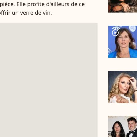
èce. Elle profite d'ailleurs de ce
frir un verre de vin.
player2