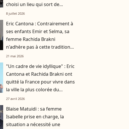
choisi un lieu qui sort de
l'ordinaire
8 juillet 2026
Eric Cantona : Contrairement à
ses enfants Emir et Selma, sa
femme Rachida Brakni
n'adhère pas à cette tradition
familiale, "je tente de lui faire
21 mai 2026
changer d'avis"
"Un cadre de vie idyllique" : Eric
Cantona et Rachida Brakni ont
quitté la France pour vivre dans
la ville la plus colorée du
monde
27 avril 2026
Blaise Matuidi : sa femme
Isabelle prise en charge, la
situation a nécessité une