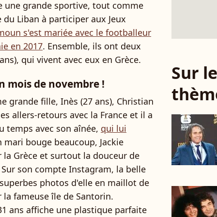
tre une grande sportive, tout comme
e du Liban à participer aux Jeux
moun s'est mariée avec le footballeur
nie en 2017
. Ensemble, ils ont deux
2 ans), qui vivent avec eux en Grèce.
Sur 
in mois de novembre !
thèm
grande fille, Inès (27 ans), Christian
 allers-retours avec la France et il a
du temps avec son aînée,
qui lui
on mari bouge beaucoup, Jackie
a Grèce et surtout la douceur de
 Sur son compte Instagram, la belle
superbes photos d'elle en maillot de
 la fameuse île de Santorin.
 ans affiche une plastique parfaite