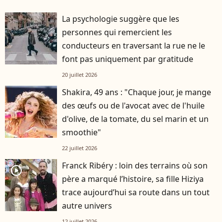
La psychologie suggère que les
personnes qui remercient les
conducteurs en traversant la rue ne le
font pas uniquement par gratitude
20 juillet 2026
Shakira, 49 ans : "Chaque jour, je mange
des œufs ou de l'avocat avec de l'huile
d'olive, de la tomate, du sel marin et un
smoothie"
22 juillet 2026
Franck Ribéry : loin des terrains où son
player2
père a marqué l’histoire, sa fille Hiziya
trace aujourd’hui sa route dans un tout
autre univers
12 juillet 2026