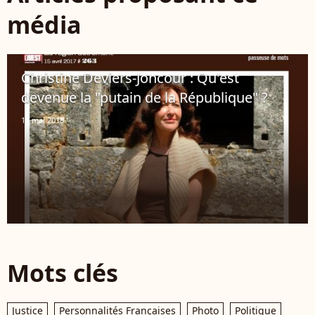
média
Christine Deviers-Joncour : Qu'est
devenue la "putain de la République" ?
16 mai 2018
Mots clés
Justice
Personnalités Françaises
Photo
Politique