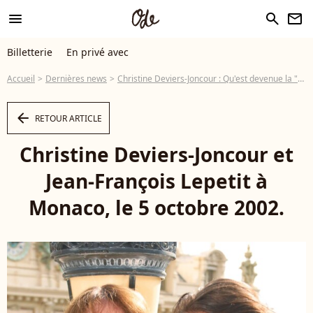
menu
search
newsletter
Billetterie
En privé avec
Accueil
Dernières news
Christine Deviers-Joncour : Qu'est devenue la "putain de la République" ?
arrow_left
RETOUR ARTICLE
Christine Deviers-Joncour et
Jean-François Lepetit à
Monaco, le 5 octobre 2002.