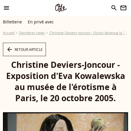
menu
search
newsletter
Billetterie
En privé avec
Accueil
Dernières news
Christine Deviers-Joncour : Qu'est devenue la "putain de la République" ?
arrow_left
RETOUR ARTICLE
Christine Deviers-Joncour -
Exposition d'Eva Kowalewska
au musée de l'érotisme à
Paris, le 20 octobre 2005.