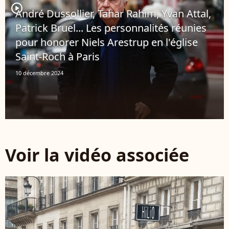
player2
André Dussollier, Tahar Rahim, Yvan Attal,
Patrick Bruel... Les personnalités réunies
pour honorer Niels Arestrup en l'église
Saint-Roch à Paris
10 décembre 2024
Voir la vidéo associée