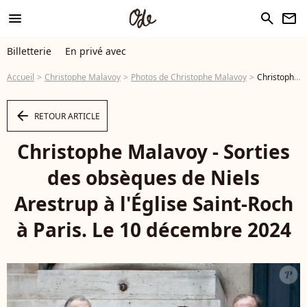
menu
search
newsletter
Billetterie
En privé avec
Accueil
Christophe Malavoy
Photos de Christophe Malavoy
Christophe Malavoy - Sorties des obsèques de Niels Arestrup à l'Église Saint-Roch à Paris. Le 10 décembre 2024 © Christophe Clovis / Bestimage - Photo
arrow_left
RETOUR ARTICLE
Christophe Malavoy - Sorties
des obsèques de Niels
Arestrup à l'Église Saint-Roch
à Paris. Le 10 décembre 2024