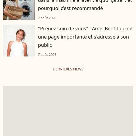
dans la machine à laver : à quoi ça sert et
pourquoi c’est recommandé
7 août 2026
"Prenez soin de vous" : Amel Bent tourne
player2
une page importante et s'adresse à son
public
7 août 2026
DERNIÈRES NEWS