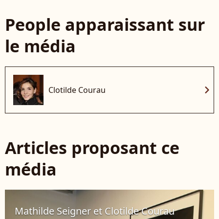
People apparaissant sur
le média
chevron_right
Clotilde Courau
Articles proposant ce
média
Mathilde Seigner et Clotilde Courau