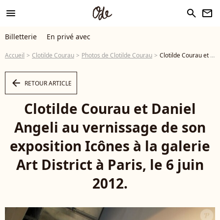
menu
search
newsletter
Billetterie
En privé avec
Accueil
Clotilde Courau
Photos de Clotilde Courau
Clotilde Courau et Daniel Angeli au vernissage de son exposition Icônes à la galerie Art District à Paris, le 6 juin 2012. - Photo
arrow_left
RETOUR ARTICLE
Clotilde Courau et Daniel
Angeli au vernissage de son
exposition Icônes à la galerie
Art District à Paris, le 6 juin
2012.