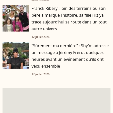
Franck Ribéry : loin des terrains où son
player2
père a marqué l’histoire, sa fille Hiziya
trace aujourd’hui sa route dans un tout
autre univers
12 juillet 2026
“Sûrement ma dernière” : Shy’m adresse
un message à Jérémy Frérot quelques
heures avant un événement qu'ils ont
vécu ensemble
17 juillet 2026