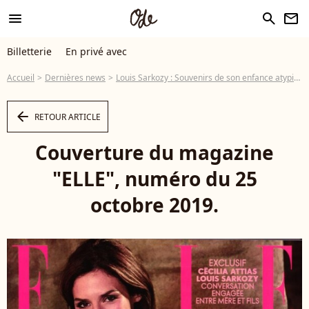
menu
search
newsletter
Billetterie
En privé avec
Accueil
Dernières news
Louis Sarkozy : Souvenirs de son enfance atypique, sous haute sécurité
arrow_left
RETOUR ARTICLE
Couverture du magazine
"ELLE", numéro du 25
octobre 2019.