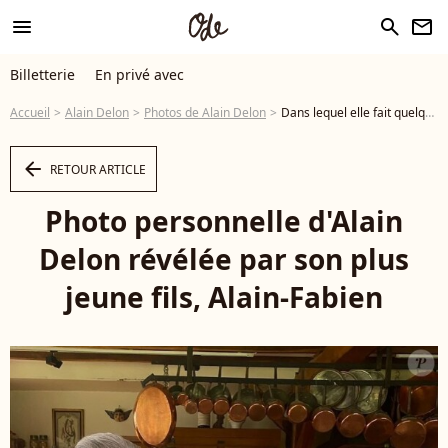
menu
search
newsletter
Billetterie
En privé avec
Accueil
Alain Delon
Photos de Alain Delon
Dans lequel elle fait quelques révélations sur le quotidien de l'acteur Photo personnelle d'Alain Delon révélée par son plus jeune fils, Alain-Fabien - Photo
arrow_left
RETOUR ARTICLE
Photo personnelle d'Alain
Delon révélée par son plus
jeune fils, Alain-Fabien