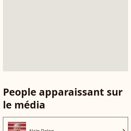
People apparaissant sur
le média
chevron_right
Alain Delon